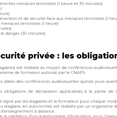
ifférentes menaces terroristes (1 heure et 30 minutes)
e)
heure)
évention et de sécurité face aux menaces terroristes (1 heu
x menaces terroristes (1 heure)
inutes)
c le danger (30 minutes)
urité privée : les obligatio
agiaires) est réalisée au moyen de conférences audiovisuell
ganisme de formation autorisé par le CNAPS.
 dates des conférences audiovisuelles quinze jours avant
s obligations de déclaration applicables à la partie de 
t signé par les stagiaires et le formateur pour chaque modul
u stagiaire, en autonomie) est réalisée par un organisme d
e d’enseignement à distance.
la validation d’un questionnaire d’évaluation, pour chaq