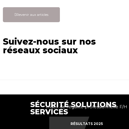
Revenir aux articles
Suivez-nous sur nos
réseaux sociaux
SÉCURITÉ SOLUTIONS
Index de l’égalité professionnelle F/H
SERVICES
RÉSULTATS 2025