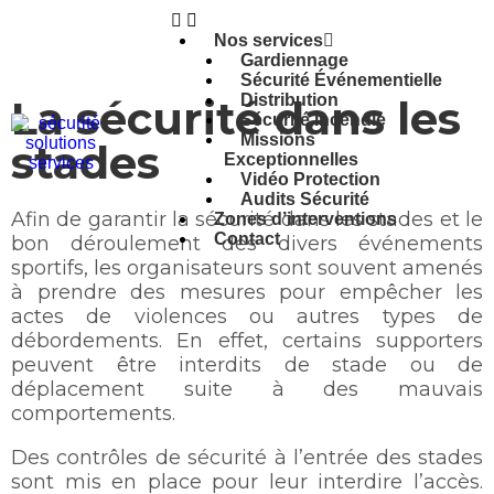
Nos services
Gardiennage
Sécurité Événementielle
Distribution
La sécurité dans les
Sécurité Incendie
Missions
stades
Exceptionnelles
Vidéo Protection
Audits Sécurité
Afin de garantir la sécurité dans les stades et le
Zones d’interventions
Contact
bon déroulement des divers événements
sportifs, les organisateurs sont souvent amenés
à prendre des mesures pour empêcher les
actes de violences ou autres types de
débordements. En effet, certains supporters
peuvent être interdits de stade ou de
déplacement suite à des mauvais
comportements.
Des contrôles de sécurité à l’entrée des stades
sont mis en place pour leur interdire l’accès.