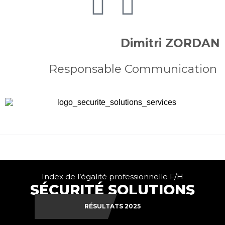
Dimitri ZORDAN
Responsable Communication
Index de l’égalité professionnelle F/H
SÉCURITÉ SOLUTIONS
SERVICES
RÉSULTATS 2025