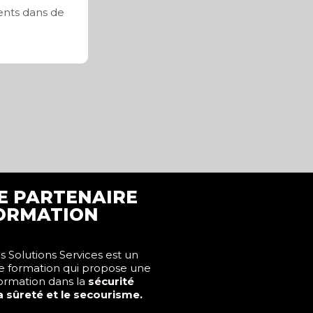
ments dans de
E PARTENAIRE
ORMATION
 Solutions Services est un
e formation qui propose une
formation dans la
sécurité
la sûreté et le secourisme.