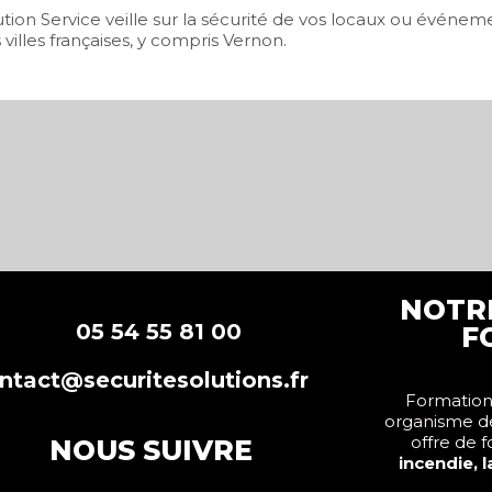
ution Service veille sur la sécurité de vos locaux ou événe
illes françaises, y compris Vernon.
NOTR
5 54 55 81 00
F
ntact@securitesolutions.fr
Formations
organisme d
offre de 
NOUS SUIVRE
incendie, 