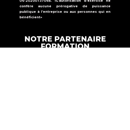
04-20200737046. «L’autorisation d’exercice ne
confère aucune prérogative de puissance
publique à l’entreprise ou aux personnes qui en
bénéficient»
NOTRE PARTENAIRE
FORMATION
Formations Solutions Services est un
organisme de formation qui propose une
offre de formation dans la
sécurité
incendie, la sûreté et le secourisme.
FORMATION SOLUTIONS
Copyright © 2024 |