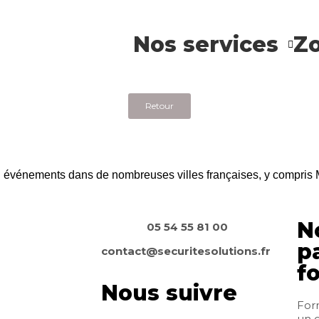
Nos services
Zo
Retour
x ou événements dans de nombreuses villes françaises, y compri
N
05 54 55 81 00
p
contact@securitesolutions.fr
f
Nous suivre
Form
un 