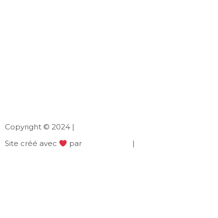
Copyright © 2024 |
Site créé avec
par
NielsenWeb
|
Mentions légales
|
B