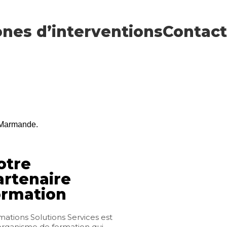
nes d’interventions
Contact
s Marmande.
otre
artenaire
ormation
ations Solutions Services est
organisme de formation qui