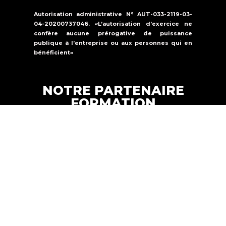
Autorisation administrative N° AUT-033-2119-03-
04-20200737046. «L’autorisation d’exercice ne
confère aucune prérogative de puissance
publique à l’entreprise ou aux personnes qui en
bénéficient»
NOTRE PARTENAIRE
FORMATION
Formations Solutions Services est un
organisme de formation qui propose une
offre de formation dans la
sécurité
incendie, la sûreté et le secourisme.
FORMATION SOLUTIONS