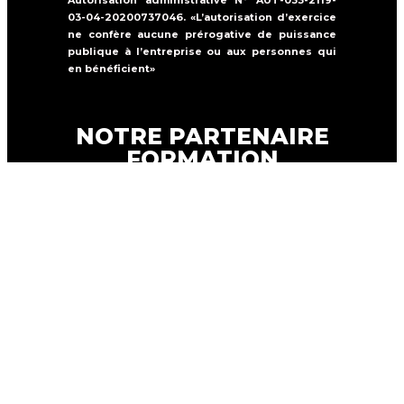
Autorisation administrative N° AUT-033-2119-
03-04-20200737046. «L’autorisation d’exercice
ne confère aucune prérogative de puissance
publique à l’entreprise ou aux personnes qui
en bénéficient»
NOTRE PARTENAIRE
FORMATION
Formations Solutions Services est un
organisme de formation qui propose une
offre de formation dans la
sécurité
incendie, la sûreté et le secourisme.
FORMATION SOLUTIONS