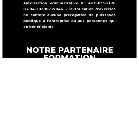
Autorisation administrative N° AUT-033-2119-
03-04-20200737046. «L’autorisation d’exercice
ne confère aucune prérogative de puissance
publique à l’entreprise ou aux personnes qui
en bénéficient»
NOTRE PARTENAIRE
FORMATION
Formations Solutions Services est un
organisme de formation qui propose une
offre de formation dans la
sécurité
incendie, la sûreté et le secourisme.
FORMATION SOLUTIONS