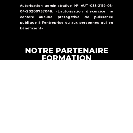
Autorisation administrative N° AUT-033-2119-03-
04-20200737046. «L’autorisation d’exercice ne
confère aucune prérogative de puissance
publique à l’entreprise ou aux personnes qui en
bénéficient»
NOTRE PARTENAIRE
FORMATION
Formations Solutions Services est un
organisme de formation qui propose une
offre de formation dans la
sécurité
incendie, la sûreté et le secourisme.
FORMATION SOLUTIONS