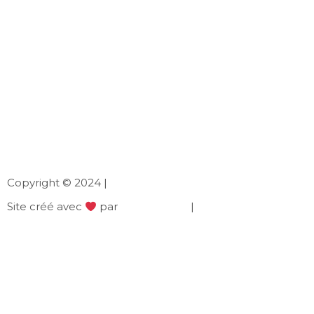
Copyright © 2024 |
Site créé avec
par
NielsenWeb
|
Mentions légales
|
B