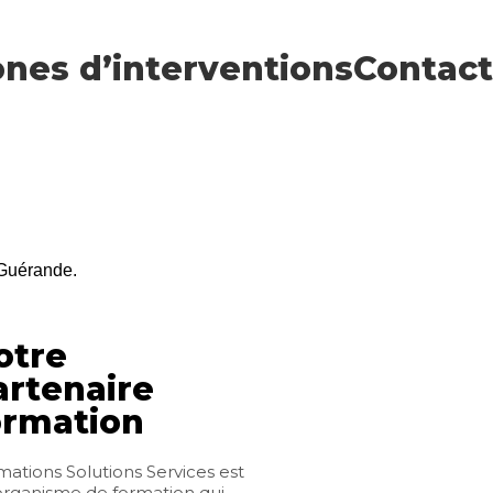
nes d’interventions
Contact
 Guérande.
otre
artenaire
ormation
ations Solutions Services est
organisme de formation qui