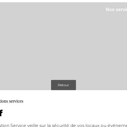
Nos servi
Retour
f
ution Service veille sur la sécurité de vos locaux ou événe