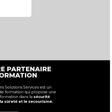
E PARTENAIRE
ORMATION
s Solutions Services est un
de formation qui propose une
 formation dans la
sécurité
 la sûreté et le secourisme.