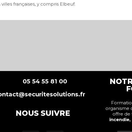
illes françaises, y compris Elbeuf.
NOTR
5 54 55 81 00
F
ontact@securitesolutions.fr
Formation
organisme 
NOUS SUIVRE
offre de
incendie,