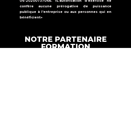
04-20200737046. «L’autorisation d’exercice ne
confère aucune prérogative de puissance
publique à l’entreprise ou aux personnes qui en
bénéficient»
NOTRE PARTENAIRE
FORMATION
Formations Solutions Services est un
organisme de formation qui propose une
offre de formation dans la
sécurité
incendie, la sûreté et le secourisme.
FORMATION SOLUTIONS
Copyright © 2024 |