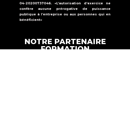
04-20200737046. «L’autorisation d’exercice ne
confère aucune prérogative de puissance
publique à l’entreprise ou aux personnes qui en
bénéficient»
NOTRE PARTENAIRE
FORMATION
Formations Solutions Services est un
organisme de formation qui propose une
offre de formation dans la
sécurité
incendie, la sûreté et le secourisme.
FORMATION SOLUTIONS
Copyright © 2024 |