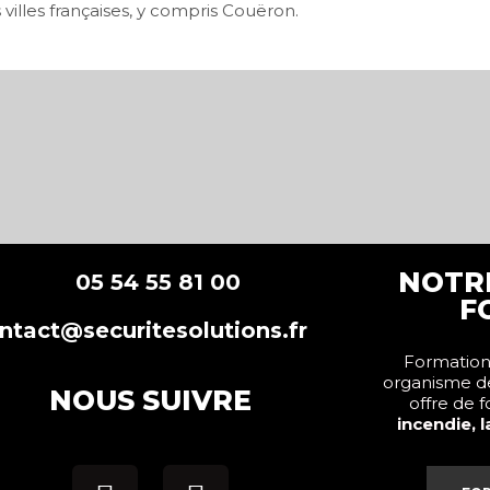
illes françaises, y compris Couëron.
NOTR
5 54 55 81 00
F
ntact@securitesolutions.fr
Formations
organisme d
NOUS SUIVRE
offre de 
incendie, 