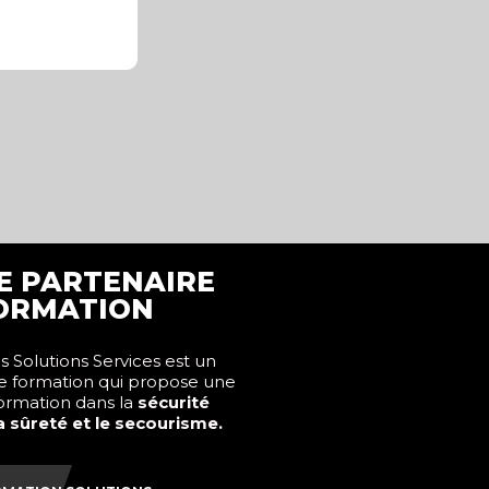
E PARTENAIRE
ORMATION
 Solutions Services est un
e formation qui propose une
formation dans la
sécurité
la sûreté et le secourisme.