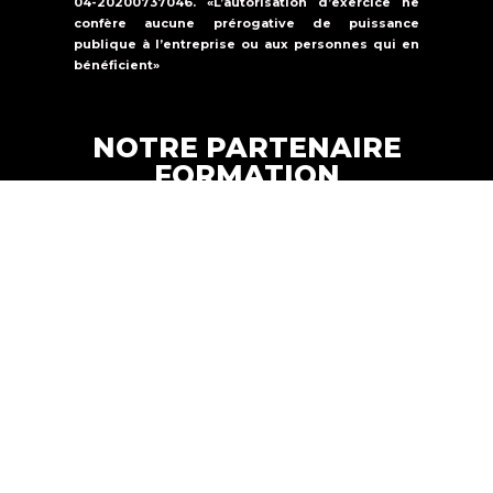
04-20200737046. «L’autorisation d’exercice ne
confère aucune prérogative de puissance
publique à l’entreprise ou aux personnes qui en
bénéficient»
NOTRE PARTENAIRE
FORMATION
Formations Solutions Services est un
organisme de formation qui propose une
offre de formation dans la
sécurité
incendie, la sûreté et le secourisme.
FORMATION SOLUTIONS
Copyright © 2024 |