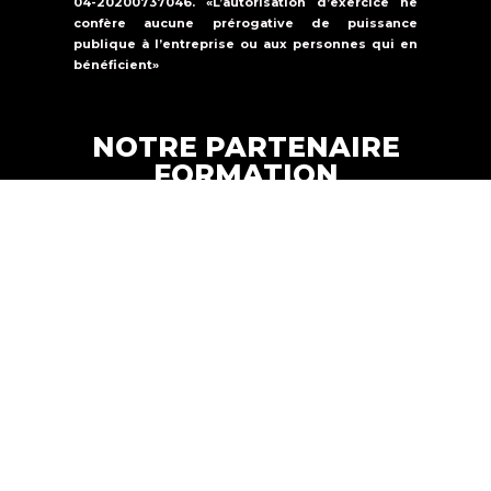
04-20200737046. «L’autorisation d’exercice ne
confère aucune prérogative de puissance
publique à l’entreprise ou aux personnes qui en
bénéficient»
NOTRE PARTENAIRE
FORMATION
Formations Solutions Services est un
organisme de formation qui propose une
offre de formation dans la
sécurité
incendie, la sûreté et le secourisme.
FORMATION SOLUTIONS
Copyright © 2024 |