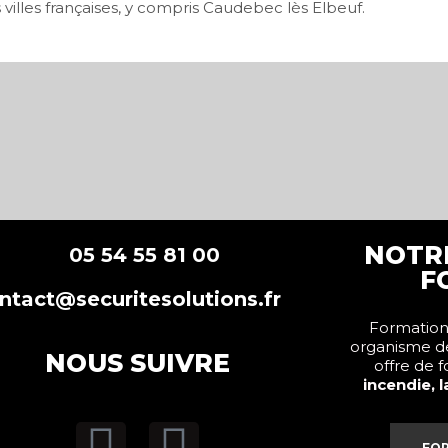
illes françaises, y compris Caudebec lès Elbeuf.
NOTR
5 54 55 81 00
F
ntact@securitesolutions.fr
Formations
organisme d
NOUS SUIVRE
offre de 
incendie, 
FO