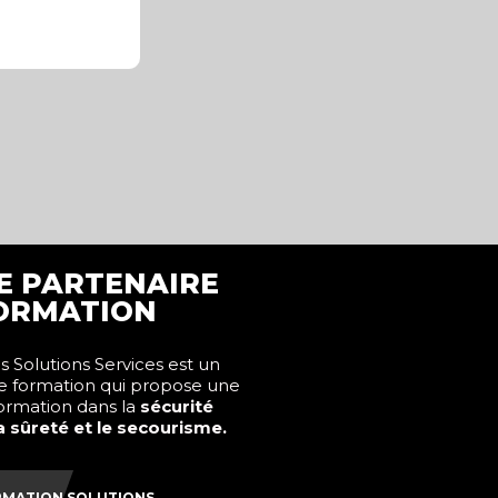
E PARTENAIRE
ORMATION
 Solutions Services est un
e formation qui propose une
formation dans la
sécurité
la sûreté et le secourisme.
RMATION SOLUTIONS