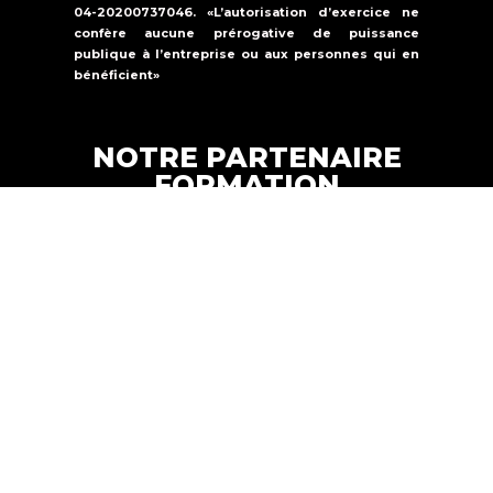
04-20200737046. «L’autorisation d’exercice ne
confère aucune prérogative de puissance
publique à l’entreprise ou aux personnes qui en
bénéficient»
NOTRE PARTENAIRE
FORMATION
Formations Solutions Services est un
organisme de formation qui propose une
offre de formation dans la
sécurité
incendie, la sûreté et le secourisme.
FORMATION SOLUTIONS
Copyright © 2024 |