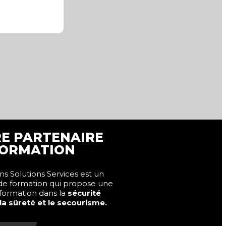
E PARTENAIRE
ORMATION
s Solutions Services est un
de formation qui propose une
 formation dans la
sécurité
 la sûreté et le secourisme.