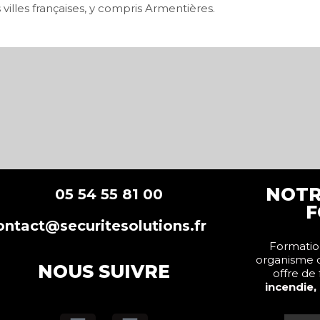
illes françaises, y compris Armentières.
NOTR
5 54 55 81 00
F
ontact@securitesolutions.fr
Formation
organisme 
NOUS SUIVRE
offre de
incendie,