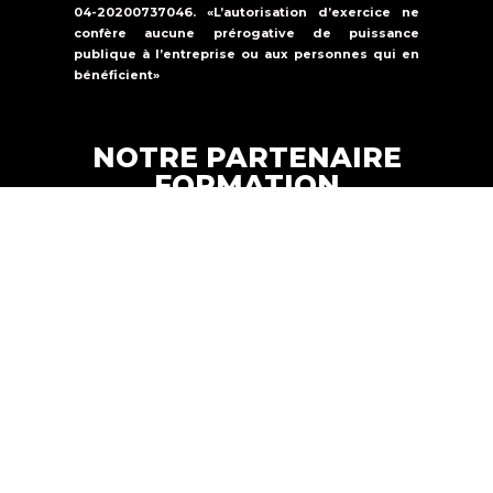
04-20200737046. «L’autorisation d’exercice ne
confère aucune prérogative de puissance
publique à l’entreprise ou aux personnes qui en
bénéficient»
NOTRE PARTENAIRE
FORMATION
Formations Solutions Services est un
organisme de formation qui propose une
offre de formation dans la
sécurité
incendie, la sûreté et le secourisme.
FORMATION SOLUTIONS
Copyright © 2024 |