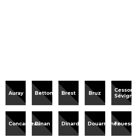
Cesson
Auray
Betton
Brest
Bruz
Sévigné
Concarneau
Dinan
Dinard
Douarnenez
Fouesna