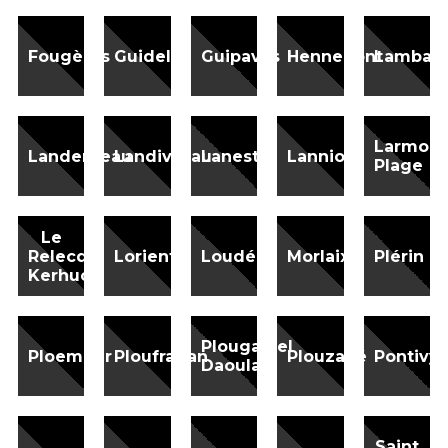
Fougères
Guidel
Guipavas
Hennebont
Lamball
Larmor
Landerneau
Landivisiau
Lanester
Lannion
Plage
Le
Relecq
Lorient
Loudéac
Morlaix
Plérin
Kerhuon
Plougastel
Ploemeur
Ploufragan
Plouzané
Pontivy
Daoulas
Saint