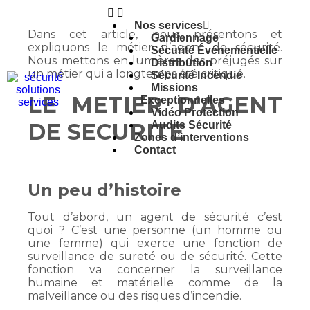
Nos services
Dans cet article, nous présentons et
Gardiennage
expliquons le métier d’agent de sécurité.
Sécurité Événementielle
Nous mettons en lumières des préjugés sur
Distribution
un métier qui a longtemps été critiqué.
Sécurité Incendie
Missions
LE METIER D’AGENT
Exceptionnelles
Vidéo Protection
DE SECURITE
Audits Sécurité
Zones d’interventions
Contact
Un peu d’histoire
Tout d’abord, un agent de sécurité c’est
quoi ? C’est une personne (un homme ou
une femme) qui exerce une fonction de
surveillance de sureté ou de sécurité. Cette
fonction va concerner la surveillance
humaine et matérielle comme de la
malveillance ou des risques d’incendie.