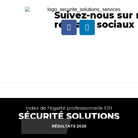
Suivez-nous sur 
réseaux sociaux
Index de l’égalité professionnelle F/H
SÉCURITÉ SOLUTIONS
SERVICES
RÉSULTATS 2025